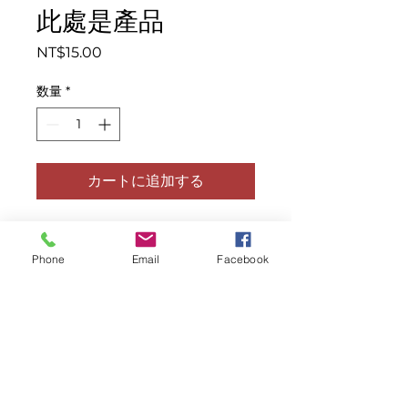
此處是產品
価
NT$15.00
格
数量
*
カートに追加する
此乃產品描述，適合加入有關產品的詳細
資訊，例如尺寸、材料、保固和清洗說
Phone
Email
Facebook
明。
產品資訊
這是產品詳情，適合加入有關產品的更
退貨與退款政策
多資訊，例如尺寸、材料、保固和清洗
說明。另外，您也可在此處形容產品的