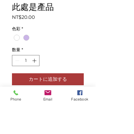
此處是產品
価
NT$20.00
格
色彩
*
数量
*
カートに追加する
此乃產品描述，適合加入有關產品的詳細
Phone
Email
Facebook
資訊，例如尺寸、材料、保固和清洗說
明。
產品資訊